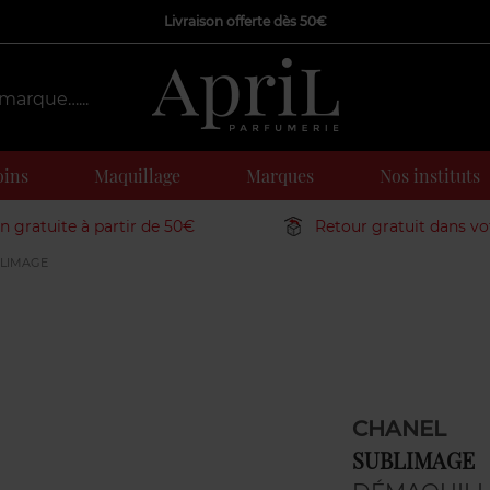
Livraison offerte dès 50€
oins
Maquillage
Marques
Nos instituts
on gratuite à partir de 50€
Retour gratuit dans v
LIMAGE
CHANEL
SUBLIMAGE