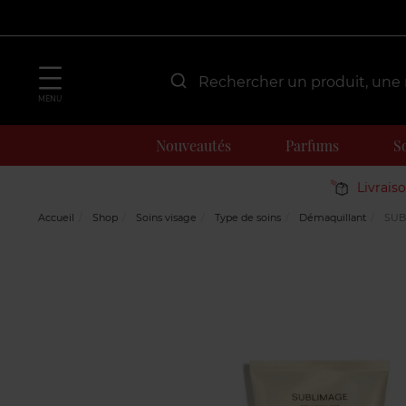
MENU
Nouveautés
Parfums
S
Livrais
Accueil
Shop
Soins visage
Type de soins
Démaquillant
SUB