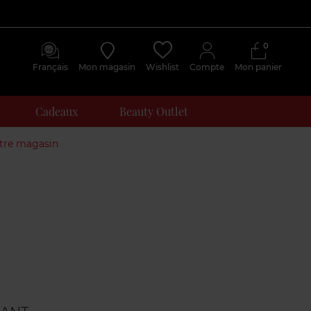
0
Français
Mon magasin
Wishlist
Compte
Mon panier
Cadeaux
Beauty Outlet
otre magasin