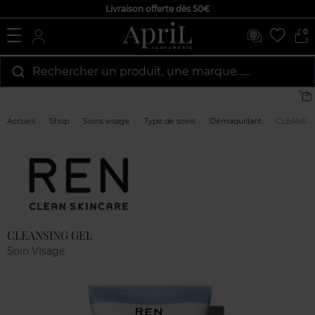
Livraison offerte dès 50€
0
Rechercher un produit, une marque…...
Accueil
Shop
Soins visage
Type de soins
Démaquillant
CLEANSIN
Marque
Avis
clients
CLEANSING GEL
Soin VIsage