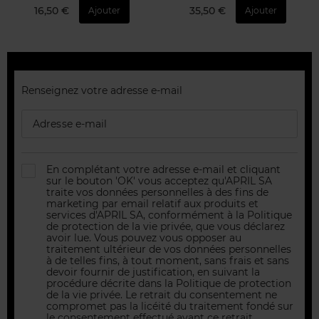
16,50 €
35,50 €
Ajouter
Ajouter
Rejoignez-nous
Renseignez votre adresse e-mail
Inscrivez-vous à notre newsletter pour
recevoir nos bons plans, nos inspirations, nos
actus et évènements.
En complétant votre adresse e-mail et cliquant
sur le bouton 'OK' vous acceptez qu'APRIL SA
traite vos données personnelles à des fins de
marketing par email relatif aux produits et
services d'APRIL SA, conformément à la Politique
de protection de la vie privée, que vous déclarez
avoir lue. Vous pouvez vous opposer au
traitement ultérieur de vos données personnelles
à de telles fins, à tout moment, sans frais et sans
devoir fournir de justification, en suivant la
procédure décrite dans la Politique de protection
de la vie privée. Le retrait du consentement ne
compromet pas la licéité du traitement fondé sur
le consentement effectué avant ce retrait.