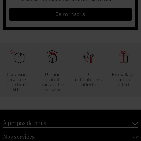
Je m'inscris
Livraison
Retour
3
Emballage
gratuite
gratuit
échantillons
cadeau
à partir de
dans votre
offerts
offert
50€
magasin
À propos de nous
Nos services