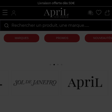
Livraison offerte dès 50€
0
Rechercher un produit, une marque…...
MARQUES
PROMOS
NOUVEAUTÉS