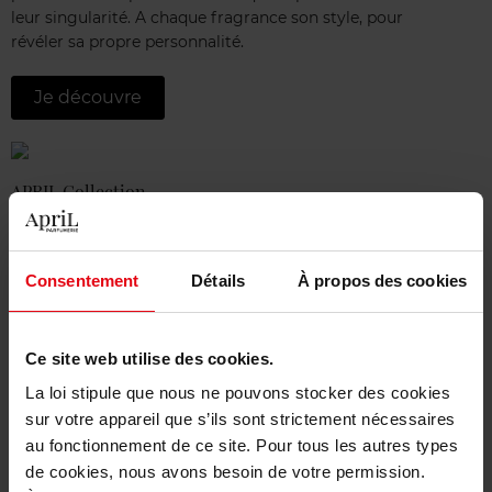
leur singularité. A chaque fragrance son style, pour
révéler sa propre personnalité.
Je découvre
APRIL Collection
APRIL, c’est une offre ultra généreuse, accessible et
végane de produits de bain, de soins, de maquillage et
d’accessoires. Formules sensorielles et performantes aux
Consentement
Détails
À propos des cookies
parfums exclusifs, coffrets ou collectors à petits budgets :
tout pour faire ou se faire plaisir !
Ce site web utilise des cookies.
Je découvre
La loi stipule que nous ne pouvons stocker des cookies
sur votre appareil que s’ils sont strictement nécessaires
au fonctionnement de ce site. Pour tous les autres types
de cookies, nous avons besoin de votre permission.