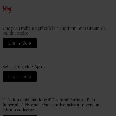
blog
Une peau radieuse grâce à la riche 'Bum Bum Cream' de
Sol de Janeiro
Lire l'article
Self-gifting chez ApriL
Lire l'article
Création emblématique d’Essential Parfums, Bois
Impérial célèbre son 5ème anniversaire à travers une
édition collector