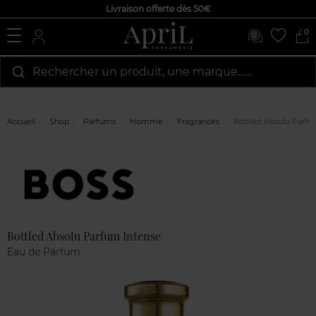
Livraison offerte dès 50€
0
Rechercher un produit, une marque…...
Accueil
Shop
Parfums
Homme
Fragrances
Bottled Absolu Parfu
Marque
Avis
clients
Bottled Absolu Parfum Intense
Eau de Parfum