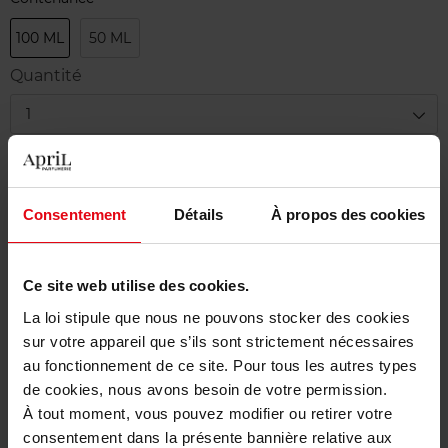
100 ML
50 ML
Quantité
1
Livraison
Cet article n'est plus disponible pour le moment
Consentement
Détails
À propos des cookies
Etre prévenu de la disponibilité
Ce site web utilise des cookies.
Livraison gratuite à partir de 50€
La loi stipule que nous ne pouvons stocker des cookies
Retour gratuit dans votre magasin
sur votre appareil que s’ils sont strictement nécessaires
au fonctionnement de ce site. Pour tous les autres types
de cookies, nous avons besoin de votre permission.
À tout moment, vous pouvez modifier ou retirer votre
consentement dans la présente bannière relative aux
Description