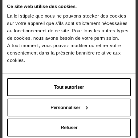
APRIL Collection
Ce site web utilise des cookies.
APRIL, c’est une offre ultra généreuse, accessible et
La loi stipule que nous ne pouvons stocker des cookies
végane de produits de bain, de soins, de maquillage et
sur votre appareil que s’ils sont strictement nécessaires
d’accessoires. Formules sensorielles et performantes aux
au fonctionnement de ce site. Pour tous les autres types
parfums exclusifs, coffrets ou collectors à petits budgets :
de cookies, nous avons besoin de votre permission.
tout pour faire ou se faire plaisir !
À tout moment, vous pouvez modifier ou retirer votre
consentement dans la présente bannière relative aux
Je découvre
cookies.
Tout autoriser
METHODE JEANNE PIAUBERT
Une synergie unique de la cosmétique, la physique et la
mécanique, pour des résultats anti-âge et minceur
Personnaliser
exceptionnels : jusqu’à 4 fois supérieurs aux soins
traditionnels. La Beauté a sa Méthode.
Refuser
Je découvre