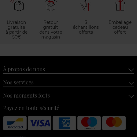
Livraison
Retour
3
Emballage
gratuite
gratuit
échantillons
cadeau
à partir de
dans votre
offerts
offert
50€
magasin
À propos de nous
Nos services
Nos moments forts
Payez en toute sécurité