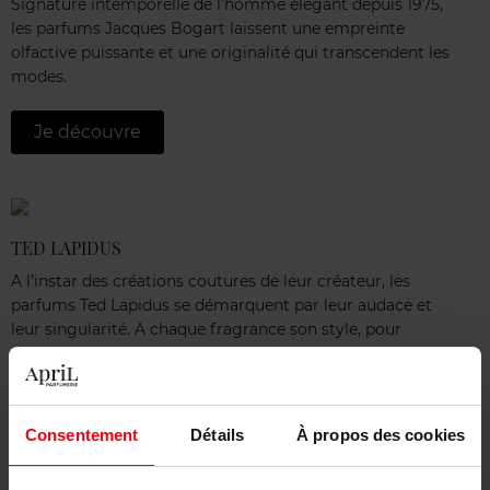
Signature intemporelle de l’homme élégant depuis 1975,
les parfums Jacques Bogart laissent une empreinte
olfactive puissante et une originalité qui transcendent les
modes.
Je découvre
TED LAPIDUS
A l’instar des créations coutures de leur créateur, les
parfums Ted Lapidus se démarquent par leur audace et
leur singularité. A chaque fragrance son style, pour
révéler sa propre personnalité.
Je découvre
Consentement
Détails
À propos des cookies