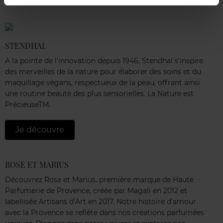
STENDHAL
A la pointe de l’innovation depuis 1946, Stendhal s’inspire
des merveilles de la nature pour élaborer des soins et du
maquillage végans, respectueux de la peau, offrant ainsi
une routine beauté des plus sensorielles. La Nature est
PrécieuseTM.
Je découvre
ROSE ET MARIUS
Découvrez Rose et Marius, première marque de Haute
Parfumerie de Provence, créée par Magali en 2012 et
labellisée Artisans d’Art en 2017. Notre histoire d'amour
avec la Provence se reflète dans nos créations parfumées