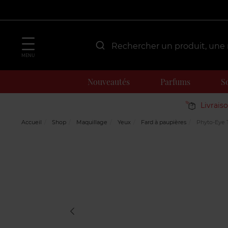
MENU
Nouveautés
Parfums
S
Livrais
Accueil
Shop
Maquillage
Yeux
Fard à paupières
Phyto-Eye T