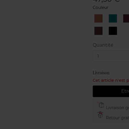
Couleur
11
12
1
Copper
Emeral
N°7
N°8
Havana
Black
Diamon
Quantité
1
Livraison
Cet article n'est
Etr
Livraison gr
Retour grat