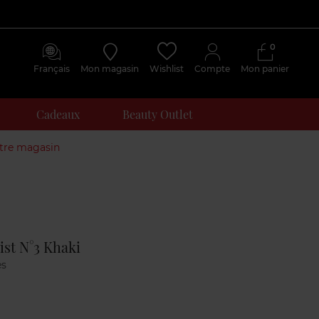
0
Français
Mon magasin
Wishlist
Compte
Mon panier
Cadeaux
Beauty Outlet
otre magasin
Avis
clients
st N°3 Khaki
es