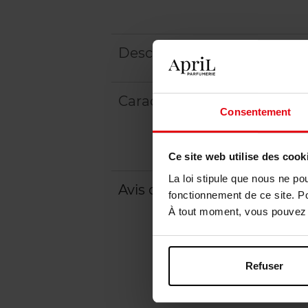
Description
Caractéristiques
Consentement
Ce site web utilise des cook
La loi stipule que nous ne po
Avis client
Politique relative aux a
fonctionnement de ce site. P
À tout moment, vous pouvez m
Refuser