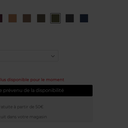
4
9
N°1
N°2
N°3
N°4
N°6
d
Black
Pearl
Topaze
Bronze
Khaki
Steel
Marine
Rose
d
 plus disponible pour le moment
e prévenu de la disponibilité
atuite à partir de 50€
uit dans votre magasin