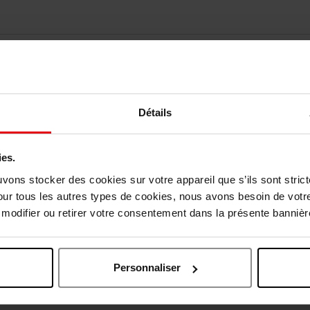
Détails
ies.
uvons stocker des cookies sur votre appareil que s’ils sont stri
vis des clients
our tous les autres types de cookies, nous avons besoin de votr
odifier ou retirer votre consentement dans la présente bannière
Oublié quelque chose ?
Personnaliser