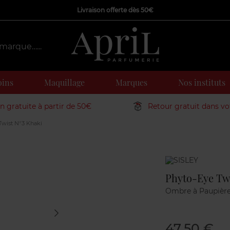
Livraison offerte dès 50€
oins
Maquillage
Marques
Nos instituts
on gratuite à partir de 50€
Retour gratuit dans v
wist N°3 Khaki
Marque
Phyto-Eye Twi
Ombre à Paupièr
47,50 €