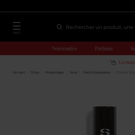
MENU
Nouveautés
Parfums
S
Livrais
Accueil
Shop
Maquillage
Yeux
Fard à paupières
Ombre Écla