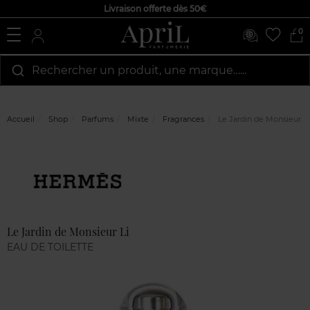
Livraison offerte dès 50€
0
Rechercher un produit, une marque…...
Accueil
Shop
Parfums
Mixte
Fragrances
Le Jardin de Monsieur Li
Marque
Avis
clients
Le Jardin de Monsieur Li
EAU DE TOILETTE