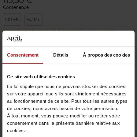
115,50 €
Contenance
100 ML
50 ML
Merci de sélectionner les caractéristiques du produit.
Ajouter
Consentement
Détails
À propos des cookies
Livraison gratuite à partir de 50€
Ce site web utilise des cookies.
Retour gratuit dans votre magasin
La loi stipule que nous ne pouvons stocker des cookies
sur votre appareil que s’ils sont strictement nécessaires
au fonctionnement de ce site. Pour tous les autres types
de cookies, nous avons besoin de votre permission.
Description
À tout moment, vous pouvez modifier ou retirer votre
consentement dans la présente bannière relative aux
cookies.
Caractéristiques