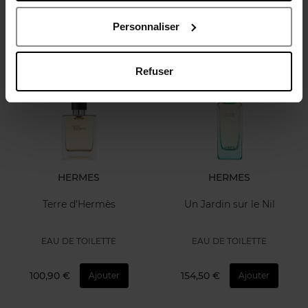
159,50 €
99,50 €
Ajouter
Ajouter
Personnaliser
Meilleures ventes
Refuser
En rupture
HERMES
HERMES
Terre d'Hermès
Un Jardin sur le Nil
EAU DE TOILETTE
EAU DE TOILETTE
100,90 €
154,50 €
Ajouter
Ajouter