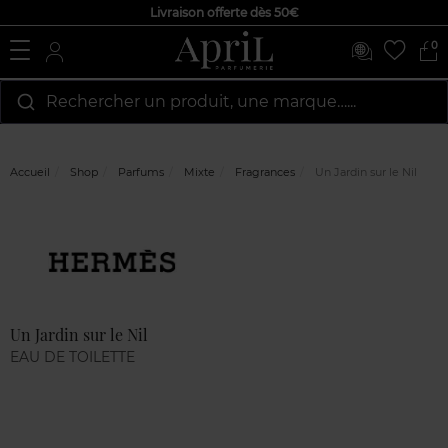
Livraison offerte dès 50€
0
Rechercher un produit, une marque…...
Accueil
Shop
Parfums
Mixte
Fragrances
Un Jardin sur le Nil
Marque
Avis
clients
Un Jardin sur le Nil
EAU DE TOILETTE