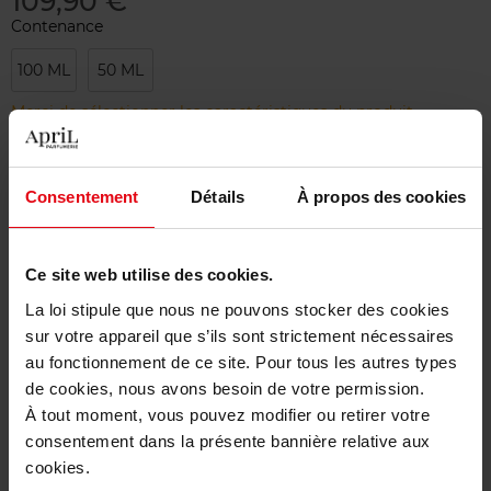
109,90 €
Contenance
100 ML
50 ML
Merci de sélectionner les caractéristiques du produit.
Ajouter
Consentement
Détails
À propos des cookies
Livraison gratuite à partir de 50€
Ce site web utilise des cookies.
Retour gratuit dans votre magasin
La loi stipule que nous ne pouvons stocker des cookies
sur votre appareil que s’ils sont strictement nécessaires
au fonctionnement de ce site. Pour tous les autres types
de cookies, nous avons besoin de votre permission.
Description
À tout moment, vous pouvez modifier ou retirer votre
consentement dans la présente bannière relative aux
cookies.
Caractéristiques