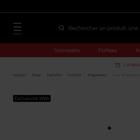
MENU
Nouveautés
Parfums
S
Livrais
Accueil
Shop
Parfums
Femme
Fragrances
Jour d'Hermès 
Exclusivité Web