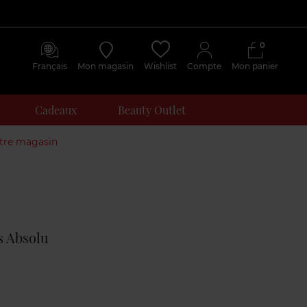
0
Français
Mon magasin
Wishlist
Compte
Mon panier
Cadeaux
Beauty Outlet
otre magasin
Avis
clients
s Absolu