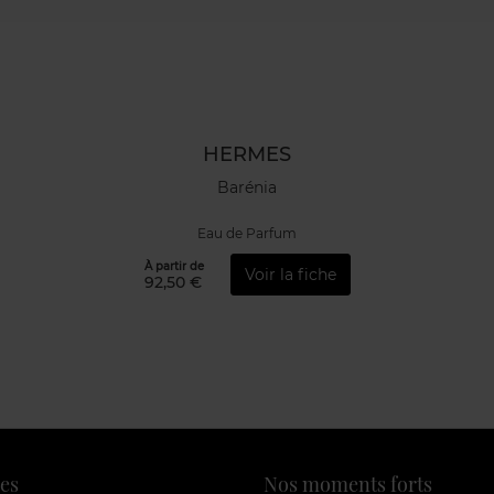
HERMES
Barénia
Eau de Parfum
À partir de
Voir la fiche
92,50 €
es
Nos moments forts