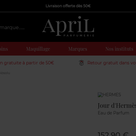
Livraison offerte dès 50€
oins
Maquillage
Marques
Nos instituts
on gratuite à partir de 50€
Retour gratuit dans v
Absolu
Marque
Jour d'Hermè
Eau de Parfum
152,90 €