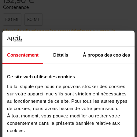
132,90 €
Contenance
100 ML
50 ML
Merci de sélectionner les caractéristiques du produit.
Ajouter
Consentement
Détails
À propos des cookies
Livraison gratuite à partir de 50€
Ce site web utilise des cookies.
Retour gratuit dans votre magasin
La loi stipule que nous ne pouvons stocker des cookies
sur votre appareil que s’ils sont strictement nécessaires
au fonctionnement de ce site. Pour tous les autres types
de cookies, nous avons besoin de votre permission.
Description
À tout moment, vous pouvez modifier ou retirer votre
consentement dans la présente bannière relative aux
cookies.
Caractéristiques