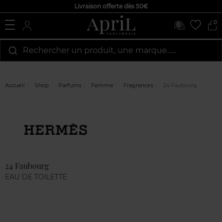
Livraison offerte dès 50€
0
Rechercher un produit, une marque…...
Accueil
Shop
Parfums
Femme
Fragrances
24 Faubourg
Marque
Avis
clients
24 Faubourg
EAU DE TOILETTE