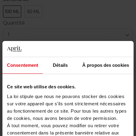
100 ML
50 ML
Quantité
1
Livraison
Cet article n'est plus disponible pour le moment
Consentement
Détails
À propos des cookies
Etre prévenu de la disponibilité
Ce site web utilise des cookies.
Livraison gratuite à partir de 50€
La loi stipule que nous ne pouvons stocker des cookies
Retour gratuit dans votre magasin
sur votre appareil que s’ils sont strictement nécessaires
au fonctionnement de ce site. Pour tous les autres types
de cookies, nous avons besoin de votre permission.
À tout moment, vous pouvez modifier ou retirer votre
consentement dans la présente bannière relative aux
Description