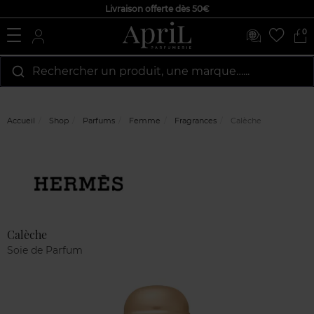
Livraison offerte dès 50€
0
Rechercher un produit, une marque…...
Accueil
Shop
Parfums
Femme
Fragrances
Calèche
Marque
Avis
clients
Calèche
Soie de Parfum