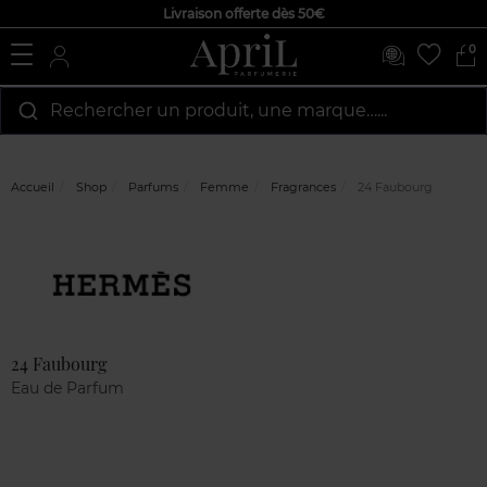
Livraison offerte dès 50€
0
Rechercher un produit, une marque…...
Accueil
Shop
Parfums
Femme
Fragrances
24 Faubourg
Marque
Avis
clients
24 Faubourg
Eau de Parfum