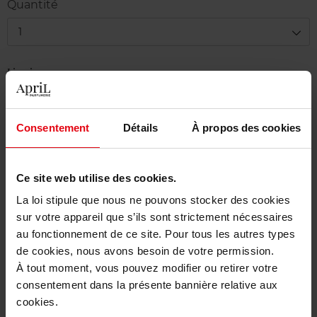
Quantité
1
Livraison
En stock
Ajouter au panier
Consentement
Détails
À propos des cookies
Livraison gratuite à partir de 50€
Ce site web utilise des cookies.
Retour gratuit dans votre magasin
La loi stipule que nous ne pouvons stocker des cookies
sur votre appareil que s’ils sont strictement nécessaires
au fonctionnement de ce site. Pour tous les autres types
de cookies, nous avons besoin de votre permission.
Description
À tout moment, vous pouvez modifier ou retirer votre
consentement dans la présente bannière relative aux
cookies.
Caractéristiques