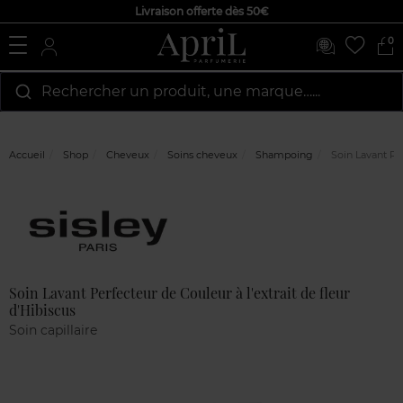
Livraison offerte dès 50€
0
Rechercher un produit, une marque…...
Accueil
Shop
Cheveux
Soins cheveux
Shampoing
Soin Lavant Per
Marque
Avis
clients
Soin Lavant Perfecteur de Couleur à l'extrait de fleur
d'Hibiscus
Soin capillaire