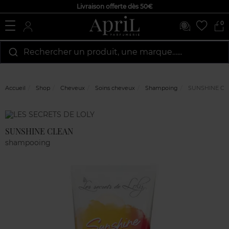
Livraison offerte dès 50€
0
Rechercher un produit, une marque…...
Accueil
Shop
Cheveux
Soins cheveux
Shampoing
SUNSHINE CL
Marque
Avis
clients
SUNSHINE CLEAN
shampooing