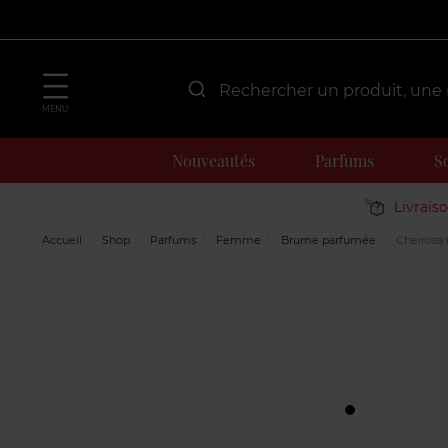
MENU
Nouveautés
Parfums
S
Livrais
Accueil
Shop
Parfums
Femme
Brume parfumée
Cheirosa 