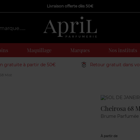
Livraison offerte dès 50€
oins
Maquillage
Marques
Nos instituts
on gratuite à partir de 50€
Retour gratuit dans v
68 Mist
Marque
Cheirosa 68 M
Brume Parfumée
À partir de