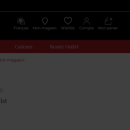
0
Français
Mon magasin
Wishlist
Compte
Mon panier
Cadeaux
Beauty Outlet
otre magasin
Avis
clients
ist