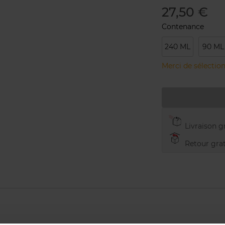
27,50 €
Contenance
240 ML
90 ML
Merci de sélection
Livraison gr
Retour grat