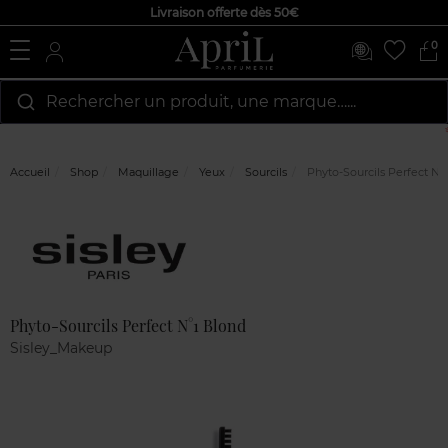
Livraison offerte dès 50€
0
Rechercher un produit, une marque…...
Accueil
Shop
Maquillage
Yeux
Sourcils
Phyto-Sourcils Perfect N°
Marque
Avis
clients
Phyto-Sourcils Perfect N°1 Blond
Sisley_Makeup