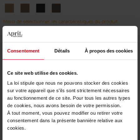
1
2
3
4
Blond
Châtain
Brun
Cappuccino
Merci de sélectionner les caractéristiques du produit.
Ajouter
Consentement
Détails
À propos des cookies
Livraison gratuite à partir de 50€
Retour gratuit dans votre magasin
Ce site web utilise des cookies.
La loi stipule que nous ne pouvons stocker des cookies
sur votre appareil que s’ils sont strictement nécessaires
au fonctionnement de ce site. Pour tous les autres types
Description
de cookies, nous avons besoin de votre permission.
À tout moment, vous pouvez modifier ou retirer votre
consentement dans la présente bannière relative aux
Caractéristiques
cookies.