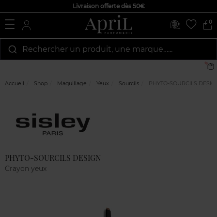
Livraison offerte dès 50€
0
Rechercher un produit, une marque…...
Accueil
Shop
Maquillage
Yeux
Sourcils
PHYTO-SOURCILS DESIG
Marque
Avis
clients
PHYTO-SOURCILS DESIGN
Crayon yeux