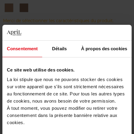
1
2
Cappuccino
Châtain
Merci de sélectionner les caractéristiques du produit.
Ajouter
Consentement
Détails
À propos des cookies
Livraison gratuite à partir de 50€
Retour gratuit dans votre magasin
Ce site web utilise des cookies.
La loi stipule que nous ne pouvons stocker des cookies
sur votre appareil que s’ils sont strictement nécessaires
au fonctionnement de ce site. Pour tous les autres types
Description
de cookies, nous avons besoin de votre permission.
À tout moment, vous pouvez modifier ou retirer votre
consentement dans la présente bannière relative aux
Caractéristiques
cookies.