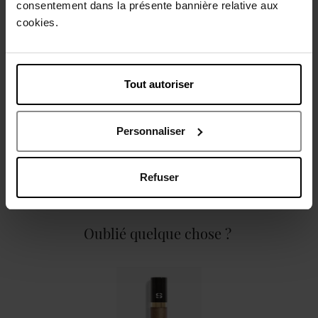
consentement dans la présente bannière relative aux
Description
cookies.
Caractéristiques
Tout autoriser
Personnaliser
Avis client
Politique relative aux avis des clients
Refuser
Oublié quelque chose ?