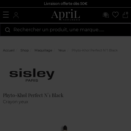
Livraison offerte dès 50€
0
Rechercher un produit, une marque…...
Accueil
Shop
Maquillage
Yeux
Phyto-Khol Perfect N°1 Black
Marque
Avis
clients
Phyto-Khol Perfect N°1 Black
Crayon yeux