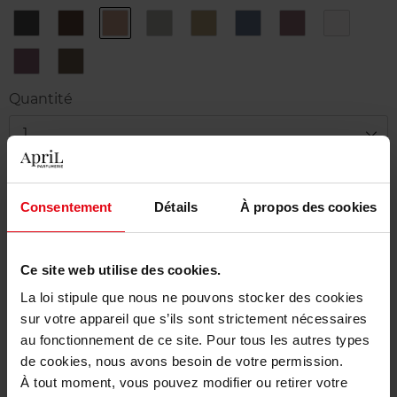
1
10
2
3
4
5
6
7
Black
Ebony
Brown
Steel
Khaki
Navy
Plum
Snow
8
9
Purple
Deep
Jungle
Quantité
1
Livraison
Consentement
Détails
À propos des cookies
En stock
Ajouter au panier
Ce site web utilise des cookies.
Livraison gratuite à partir de 50€
La loi stipule que nous ne pouvons stocker des cookies
sur votre appareil que s’ils sont strictement nécessaires
Retour gratuit dans votre magasin
au fonctionnement de ce site. Pour tous les autres types
de cookies, nous avons besoin de votre permission.
À tout moment, vous pouvez modifier ou retirer votre