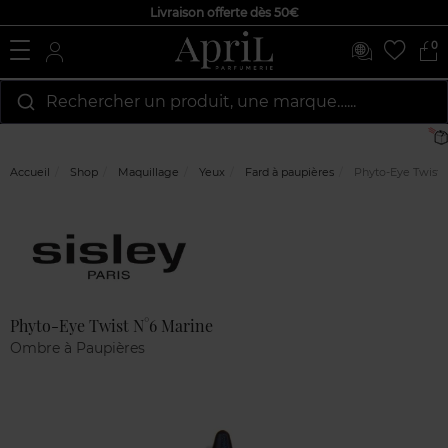
Livraison offerte dès 50€
0
Rechercher un produit, une marque…...
Accueil
Shop
Maquillage
Yeux
Fard à paupières
Phyto-Eye Twist 
Marque
Avis
clients
Phyto-Eye Twist N°6 Marine
Ombre à Paupières