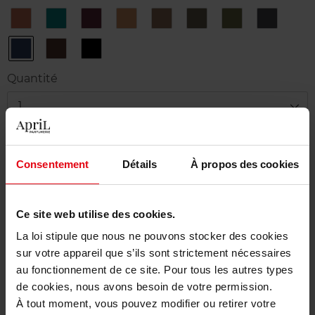
11
12
14
9
N°1
N°2
N°3
N°4
Copper
Emerald
Black
Pearl
Topaze
Bronze
Khaki
Steel
Rose
N°6
N°7
N°8
Marine
Havana
Black
Diamond
Quantité
1
Livraison
Consentement
Détails
À propos des cookies
En stock
Ajouter au panier
Ce site web utilise des cookies.
Livraison gratuite à partir de 50€
La loi stipule que nous ne pouvons stocker des cookies
sur votre appareil que s’ils sont strictement nécessaires
Retour gratuit dans votre magasin
au fonctionnement de ce site. Pour tous les autres types
de cookies, nous avons besoin de votre permission.
À tout moment, vous pouvez modifier ou retirer votre