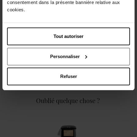
consentement dans la présente bannière relative aux
Description
cookies.
Caractéristiques
Tout autoriser
Personnaliser
Avis client
Politique relative aux avis des clients
Refuser
Oublié quelque chose ?