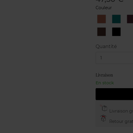
Couleur
11
12
1
Copper
Emeral
N°7
N°8
Havana
Black
Diamon
Quantité
1
Livraison
En stock
Livraison gr
Retour grat