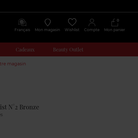
0
Français
Mon magasin
Wishlist
Compte
Mon panier
Cadeaux
Beauty Outlet
otre magasin
Avis
clients
st N°2 Bronze
es