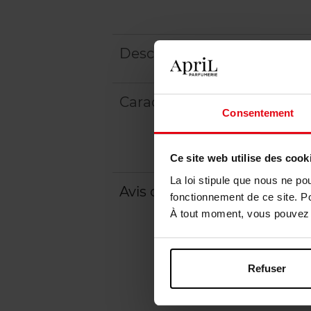
Description
Caractéristiques
Consentement
Ce site web utilise des cook
La loi stipule que nous ne po
Avis client
Politique relative aux a
fonctionnement de ce site. P
À tout moment, vous pouvez m
Refuser