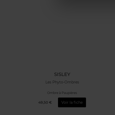
SISLEY
Les Phyto-Ombres
Ombre à Paupières
49,50 €
Voir la fiche