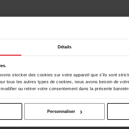
Détails
ies.
uvons stocker des cookies sur votre appareil que s’ils sont stri
vis des clients
our tous les autres types de cookies, nous avons besoin de votr
odifier ou retirer votre consentement dans la présente bannière
Oublié quelque chose ?
Personnaliser