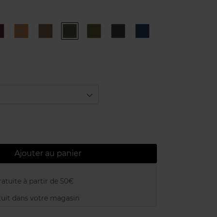
4
9
N°1
N°2
N°3
N°4
N°6
d
Black
Pearl
Topaze
Bronze
Khaki
Steel
Marine
Rose
d
Ajouter au panier
atuite à partir de 50€
uit dans votre magasin