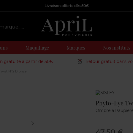
Livraison offerte dès 50€
oins
Maquillage
Marques
Nos instituts
on gratuite à partir de 50€
Retour gratuit dans v
Twist N°2 Bronze
Marque
Phyto-Eye Twi
Ombre à Paupièr
47,50 €