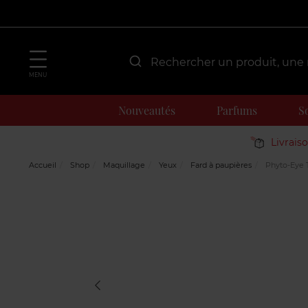
MENU
Nouveautés
Parfums
S
Livrais
Accueil
Shop
Maquillage
Yeux
Fard à paupières
Phyto-Eye 