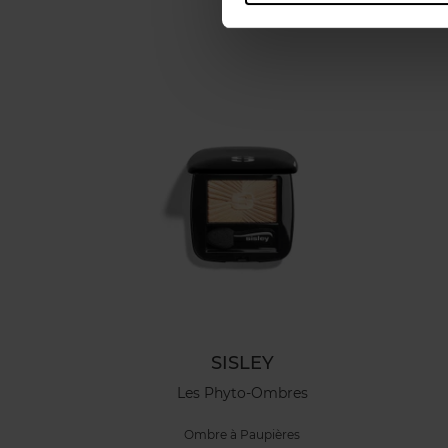
SISLEY
Les Phyto-Ombres
Ombre à Paupières