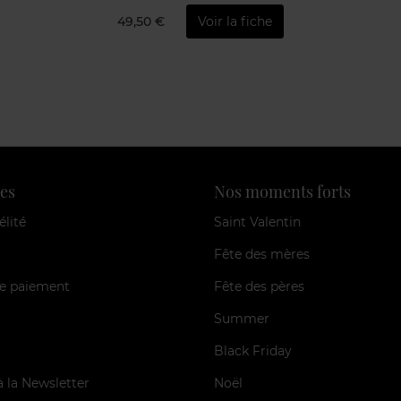
49,50 €
Voir la fiche
es
Nos moments forts
élité
Saint Valentin
Fête des mères
e paiement
Fête des pères
Summer
Black Friday
à la Newsletter
Noël