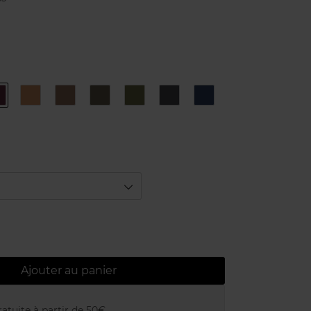
4
9
N°1
N°2
N°3
N°4
N°6
d
Black
Pearl
Topaze
Bronze
Khaki
Steel
Marine
Rose
d
Ajouter au panier
atuite à partir de 50€