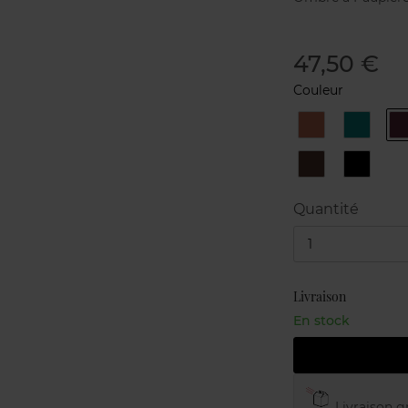
47,50 €
Couleur
11
12
1
Copper
Emeral
N°7
N°8
Havana
Black
Diamon
Quantité
1
Livraison
En stock
Livraison gr