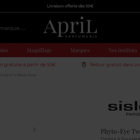
Livraison offerte dès 50€
oins
Maquillage
Marques
Nos instituts
on gratuite à partir de 50€
Retour gratuit dans v
wist N°14 Black Rose
Marque
Phyto-Eye Twi
Ombre à Paupièr