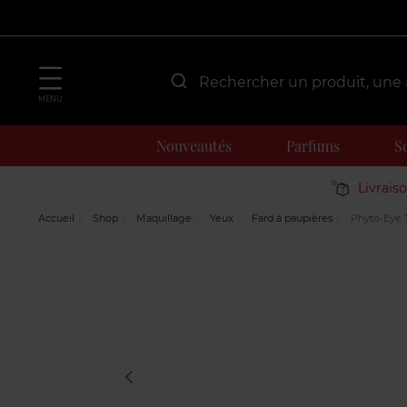
MENU
Nouveautés
Parfums
S
Livrais
Accueil
Shop
Maquillage
Yeux
Fard à paupières
Phyto-Eye T