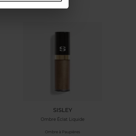
SISLEY
Ombre Éclat Liquide
Ombre à Paupières