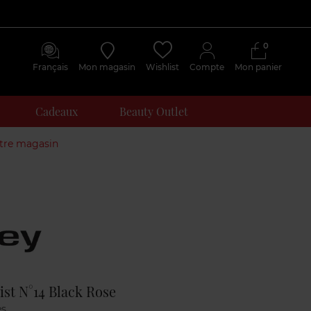
0
Français
Mon magasin
Wishlist
Compte
Mon panier
Cadeaux
Beauty Outlet
otre magasin
Avis
clients
st N°14 Black Rose
es