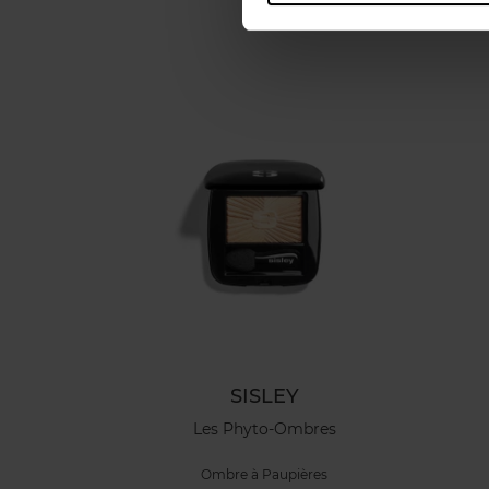
SISLEY
Les Phyto-Ombres
Ombre à Paupières