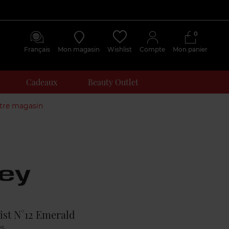
0
Français
Mon magasin
Wishlist
Compte
Mon panier
Cadeaux
Beauty Outlet
otre magasin
Avis
clients
ist N°12 Emerald
es