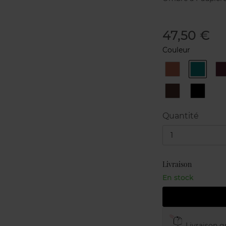
47,50 €
Couleur
11
12
1
Copper
Emeral
N°7
N°8
Havana
Black
Diamon
Quantité
1
Livraison
En stock
Livraison gr