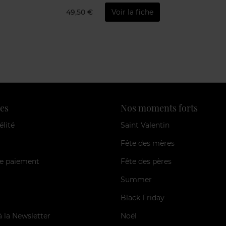
49,50 €
Voir la fiche
es
Nos moments forts
élité
Saint Valentin
Fête des mères
e paiement
Fête des pères
Summer
Black Friday
à la Newsletter
Noël