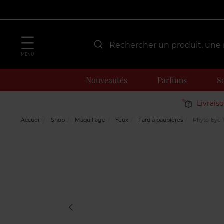
MENU
Nouveautés
Parfums
S
Livrais
Accueil
Shop
Maquillage
Yeux
Fard à paupières
Phyto-Eye 