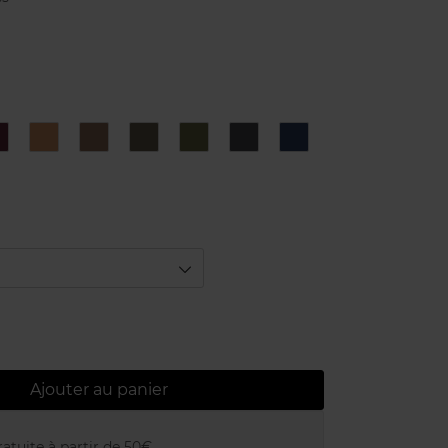
4
9
N°1
N°2
N°3
N°4
N°6
d
Black
Pearl
Topaze
Bronze
Khaki
Steel
Marine
Rose
d
Ajouter au panier
atuite à partir de 50€