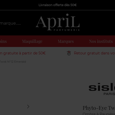
Livraison offerte dès 50€
oins
Maquillage
Marques
Nos instituts
on gratuite à partir de 50€
Retour gratuit dans v
Twist N°12 Emerald
Marque
Phyto-Eye Tw
Ombre à Paupièr