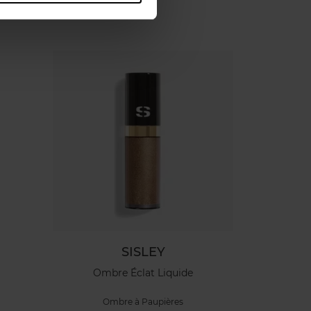
SISLEY
Ombre Éclat Liquide
Ombre à Paupières