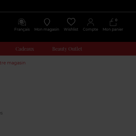
0
Français
Mon magasin
Wishlist
Compte
Mon panier
Cadeaux
Beauty Outlet
otre magasin
Avis
clients
es