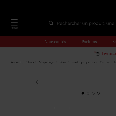
MENU
Nouveautés
Parfums
S
Livrais
Accueil
Shop
Maquillage
Yeux
Fard à paupières
Ombre Écla