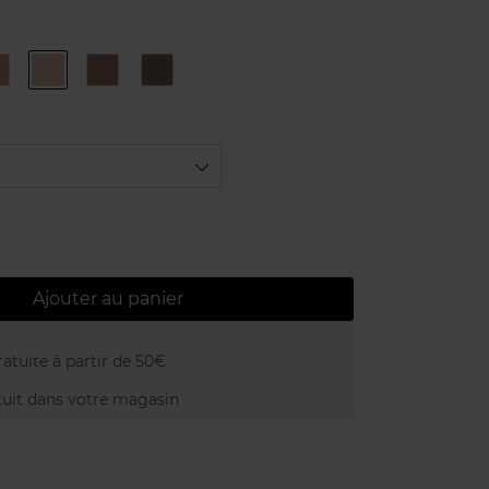
AGNE
COPPER
CORAL
PINK
WILD
GOLD
Ajouter au panier
atuite à partir de 50€
uit dans votre magasin