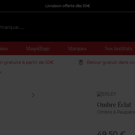
Livraison offerte dès 50€
oins
Maquillage
Marques
Nos instituts
on gratuite à partir de 50€
Retour gratuit dans v
t
Marque
Ombre Éclat
Ombre à Paupièr
49,50 €