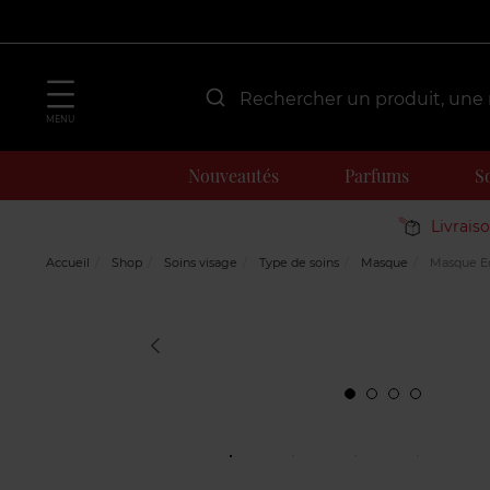
MENU
Nouveautés
Parfums
S
Livrais
Accueil
Shop
Soins visage
Type de soins
Masque
Masque Ec