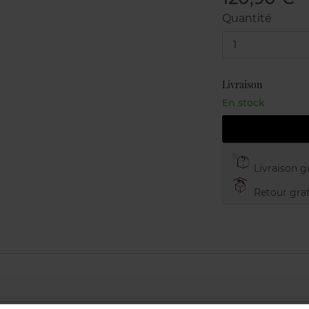
Quantité
1
Livraison
En stock
Livraison gr
Retour grat