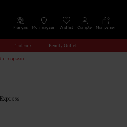
0
Français
Mon magasin
Wishlist
Compte
Mon panier
Cadeaux
Beauty Outlet
otre magasin
Avis
clients
 Express