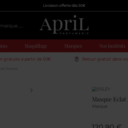
Livraison offerte dès 50€
oins
Maquillage
Marques
Nos instituts
on gratuite à partir de 50€
Retour gratuit dans v
lat Express
Marque
Masque Eclat
Masque
120,90 €