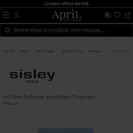
Livraison offerte dès 50€
0
Rechercher un produit, une marque…...
Accueil
Shop
Soins visage
Type de soins
Masque
Gel Doux Nettoy
Marque
Avis
clients
Gel Doux Nettoyant aux Résines Tropicales
Masque