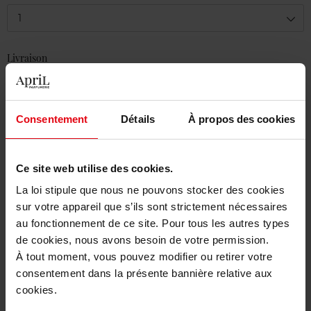
1
Livraison
En stock
Ajouter au panier
Consentement
Détails
À propos des cookies
Livraison gratuite à partir de 50€
Retour gratuit dans votre magasin
Ce site web utilise des cookies.
La loi stipule que nous ne pouvons stocker des cookies
sur votre appareil que s’ils sont strictement nécessaires
au fonctionnement de ce site. Pour tous les autres types
de cookies, nous avons besoin de votre permission.
Description
À tout moment, vous pouvez modifier ou retirer votre
consentement dans la présente bannière relative aux
cookies.
Caractéristiques