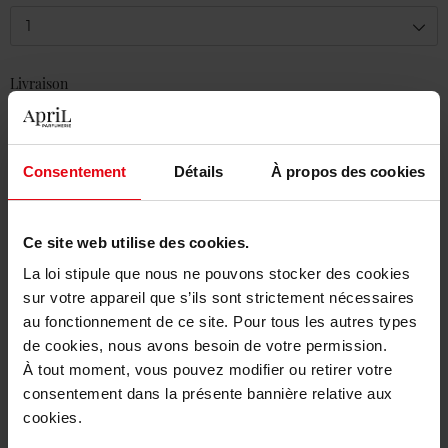
1
Livraison
Cet article n'est plus disponible pour le moment
Etre prévenu de la disponibilité
Consentement
Détails
À propos des cookies
Livraison gratuite à partir de 50€
Retour gratuit dans votre magasin
Ce site web utilise des cookies.
La loi stipule que nous ne pouvons stocker des cookies
sur votre appareil que s’ils sont strictement nécessaires
au fonctionnement de ce site. Pour tous les autres types
de cookies, nous avons besoin de votre permission.
Description
À tout moment, vous pouvez modifier ou retirer votre
consentement dans la présente bannière relative aux
cookies.
Caractéristiques