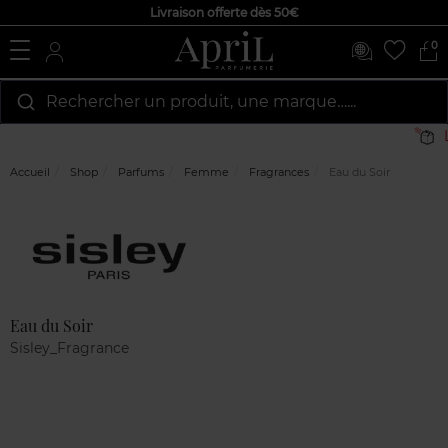
Livraison offerte dès 50€
0
Rechercher un produit, une marque…...
L
Accueil
Shop
Parfums
Femme
Fragrances
Eau du Soir
Marque
Avis
clients
Eau du Soir
Sisley_Fragrance