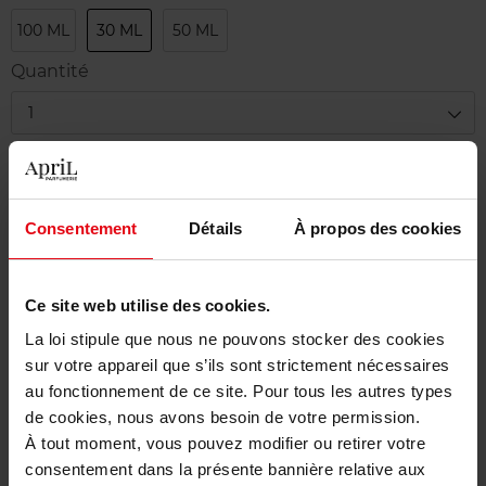
100 ML
30 ML
50 ML
Quantité
1
Livraison
En stock
Consentement
Détails
À propos des cookies
Ajouter au panier
Ce site web utilise des cookies.
Livraison gratuite à partir de 50€
La loi stipule que nous ne pouvons stocker des cookies
Retour gratuit dans votre magasin
sur votre appareil que s’ils sont strictement nécessaires
au fonctionnement de ce site. Pour tous les autres types
de cookies, nous avons besoin de votre permission.
À tout moment, vous pouvez modifier ou retirer votre
Description
consentement dans la présente bannière relative aux