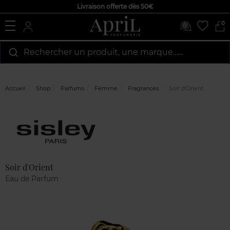
Livraison offerte dès 50€
0
Rechercher un produit, une marque…...
Accueil
Shop
Parfums
Femme
Fragrances
Soir d'Orient
Marque
Avis
clients
Soir d'Orient
Eau de Parfum