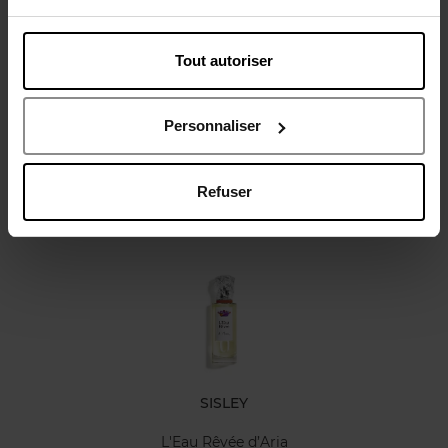
Tout autoriser
Avis client
Personnaliser
Refuser
Oublié quelque chose ?
SISLEY
L'Eau Rêvée d’Aria