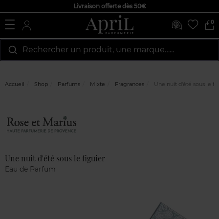
Livraison offerte dès 50€
0
Rechercher un produit, une marque…...
Accueil
Shop
Parfums
Mixte
Fragrances
Une nuit d'été sous le fi
Marque
Avis
clients
Une nuit d'été sous le figuier
Eau de Parfum