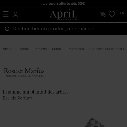
Livraison offerte dès 50€
0
Rechercher un produit, une marque…...
Accueil
Shop
Parfums
Mixte
Fragrances
L'homme qui plantait de
Marque
Avis
clients
L'homme qui plantait des arbres
Eau de Parfum