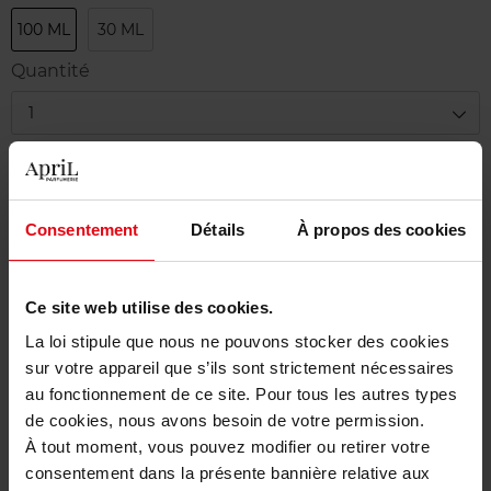
100 ML
30 ML
Quantité
1
Livraison
En stock
Consentement
Détails
À propos des cookies
Ajouter au panier
Ce site web utilise des cookies.
Livraison gratuite à partir de 50€
La loi stipule que nous ne pouvons stocker des cookies
Retour gratuit dans votre magasin
sur votre appareil que s’ils sont strictement nécessaires
au fonctionnement de ce site. Pour tous les autres types
de cookies, nous avons besoin de votre permission.
À tout moment, vous pouvez modifier ou retirer votre
Description
consentement dans la présente bannière relative aux