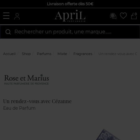
Livraison offerte dès 50€
0
Rechercher un produit, une marque…...
Accueil
Shop
Parfums
Mixte
Fragrances
Un rendez-vous avec C
Marque
Avis
clients
Un rendez-vous avec Cézanne
Eau de Parfum