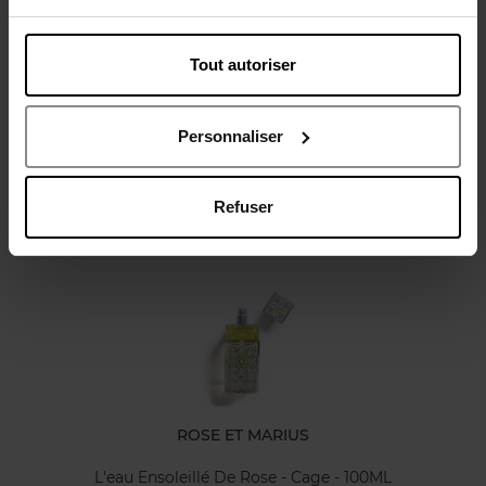
Tout autoriser
Avis client
Personnaliser
Refuser
Oublié quelque chose ?
ROSE ET MARIUS
L'eau Ensoleillé De Rose - Cage - 100ML