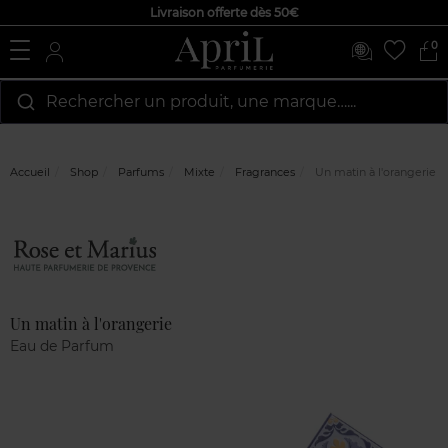
Livraison offerte dès 50€
0
Rechercher un produit, une marque…...
Accueil
Shop
Parfums
Mixte
Fragrances
Un matin à l'orangerie
Marque
Avis
clients
Un matin à l'orangerie
Eau de Parfum