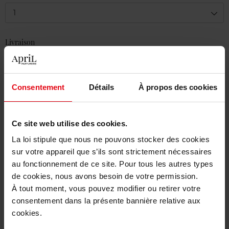
1
Livraison
En stock
Ajouter au panier
Consentement
Détails
À propos des cookies
Livraison gratuite à partir de 50€
Retour gratuit dans votre magasin
Ce site web utilise des cookies.
La loi stipule que nous ne pouvons stocker des cookies
sur votre appareil que s’ils sont strictement nécessaires
au fonctionnement de ce site. Pour tous les autres types
de cookies, nous avons besoin de votre permission.
Description
À tout moment, vous pouvez modifier ou retirer votre
consentement dans la présente bannière relative aux
cookies.
Caractéristiques