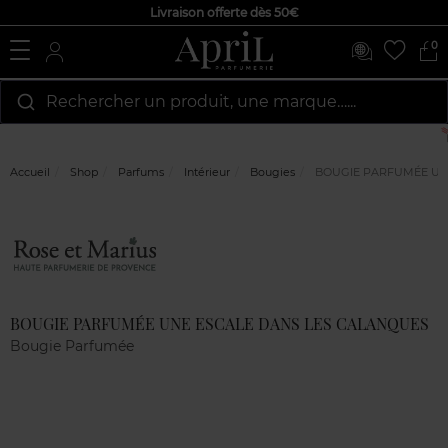
Livraison offerte dès 50€
0
Rechercher un produit, une marque…...
Accueil
Shop
Parfums
Intérieur
Bougies
BOUGIE PARFUMÉE UN
Marque
Avis
clients
BOUGIE PARFUMÉE UNE ESCALE DANS LES CALANQUES
Bougie Parfumée