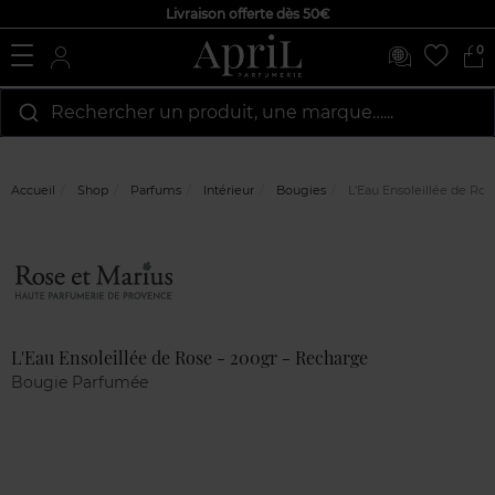
Livraison offerte dès 50€
0
Rechercher un produit, une marque…...
Accueil
Shop
Parfums
Intérieur
Bougies
L'Eau Ensoleillée de Ros
Marque
Avis
clients
L'Eau Ensoleillée de Rose - 200gr - Recharge
Bougie Parfumée