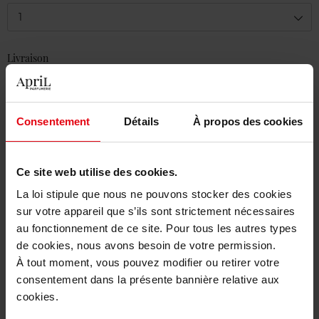
1
Livraison
En stock
Ajouter au panier
Consentement
Détails
À propos des cookies
Livraison gratuite à partir de 50€
Retour gratuit dans votre magasin
Ce site web utilise des cookies.
La loi stipule que nous ne pouvons stocker des cookies
sur votre appareil que s’ils sont strictement nécessaires
au fonctionnement de ce site. Pour tous les autres types
de cookies, nous avons besoin de votre permission.
Description
À tout moment, vous pouvez modifier ou retirer votre
consentement dans la présente bannière relative aux
cookies.
Caractéristiques