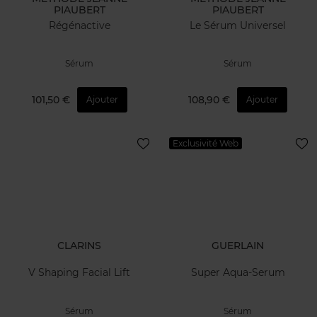
PIAUBERT
PIAUBERT
Régénactive
Le Sérum Universel
Sérum
Sérum
101,50 €
108,90 €
Ajouter
Ajouter
Exclusivité Web
CLARINS
GUERLAIN
V Shaping Facial Lift
Super Aqua-Serum
Sérum
Sérum