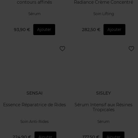
contours affinés
Radiance Crème Concentré
Sérum
Soin Lifting
93,90 €
282,50 €
Ajouter
Ajouter
SENSAI
SISLEY
Essence Réparatrice de Rides
Sérum Intensif aux Résines
Tropicales
Soin Anti-Rides
Sérum
224,90 €
177,50 €
Ajouter
Ajouter