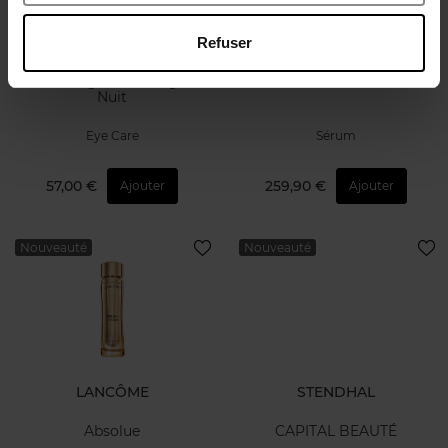
Refuser
SYMBIOSIS LONDON
LANCÔME
Sérum Regard Anti-Âge de
Absolue
Nuit
Eye Care
Sérum
57,00 €
259,90 €
Ajouter
Ajouter
Nouveauté
Nouveauté
LANCÔME
STENDHAL
Absolue
CAPITAL BEAUTÉ