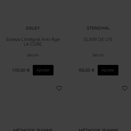
SISLEY
STENDHAL
Sisleÿa L'Intégral Anti-Âge
ELIXIR DE LYS
LA CURE
Sérum
Sérum
1 131,50 €
155,50 €
Ajouter
Ajouter
MÉTHODE JEANNE
MÉTHODE JEANNE