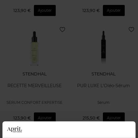
123,90 €
123,90 €
Ajouter
Ajouter
STENDHAL
STENDHAL
RECETTE MERVEILLEUSE
PUR LUXE L'Oléo-Sérum
SÉRUM CONFORT EXPERTISE
Sérum
123,90 €
215,50 €
Ajouter
Ajouter
Nouveauté