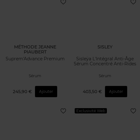
MÉTHODE JEANNE
SISLEY
PIAUBERT
Suprem'Advance Premium
Sisleÿa L'Intégral Anti-Âge
Sérum Concentré Anti-Rides
Sérum
Sérum
245,90 €
403,50 €
Ajouter
Ajouter
Exclusivité Web