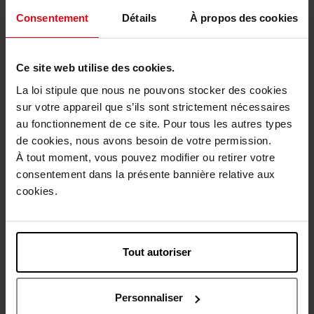
Consentement
Détails
À propos des cookies
Ce site web utilise des cookies.
La loi stipule que nous ne pouvons stocker des cookies
GUERLAIN
LANCÔME
sur votre appareil que s’ils sont strictement nécessaires
au fonctionnement de ce site. Pour tous les autres types
ABEILLE ROYALE
RENERFIE MULTI LIFT ULTRA
ADVANCED DOUBLE R
H.C.F. TRIPLE SERUM ANTI-
de cookies, nous avons besoin de votre permission.
RENEW & REPAIR SERUM
AGE
À tout moment, vous pouvez modifier ou retirer votre
Sérum
Sérum
consentement dans la présente bannière relative aux
cookies.
220,50 €
161,90 €
Ajouter
Ajouter
Exclusivité Web
Nouveauté
Tout autoriser
Personnaliser