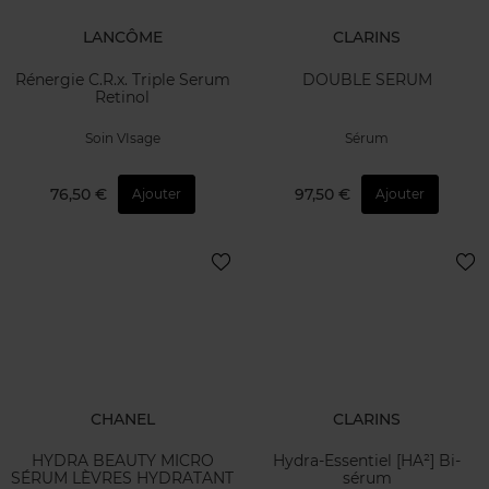
LANCÔME
CLARINS
Rénergie C.R.x. Triple Serum
DOUBLE SERUM
Retinol
Soin VIsage
Sérum
76,50 €
97,50 €
Ajouter
Ajouter
CHANEL
CLARINS
HYDRA BEAUTY MICRO
Hydra-Essentiel [HA²] Bi-
SÉRUM LÈVRES HYDRATANT
sérum