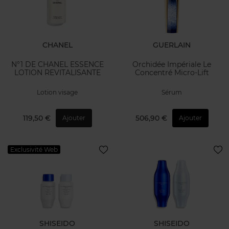
CHANEL
GUERLAIN
N°1 DE CHANEL ESSENCE
Orchidée Impériale Le
LOTION REVITALISANTE
Concentré Micro-Lift
Lotion visage
Sérum
119,50 €
506,90 €
Ajouter
Ajouter
Exclusivité Web
SHISEIDO
SHISEIDO