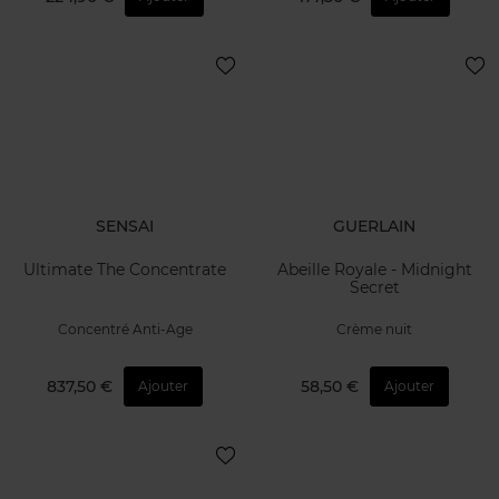
SENSAI
GUERLAIN
Ultimate The Concentrate
Abeille Royale - Midnight
Secret
Concentré Anti-Age
Crème nuit
837,50 €
58,50 €
Ajouter
Ajouter