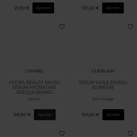
21,90 €
120,50 €
Ajouter
Ajouter
CHANEL
GUERLAIN
HYDRA BEAUTY MICRO
SÉRUM HUILE-EN-EAU
SÉRUM HYDRATANT
JEUNESSE
RÉÉQUILIBRANT
REPULPANT
Sérum
Soin VIsage
158,90 €
104,50 €
Ajouter
Ajouter