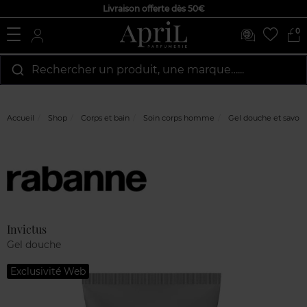
Livraison offerte dès 50€
0
Rechercher un produit, une marque…...
Accueil
Shop
Corps et bain
Soin corps homme
Gel douche et savon
Marque
Avis
clients
Invictus
Gel douche
Exclusivité Web