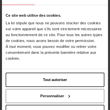
1
Ce site web utilise des cookies.
Livraison
La loi stipule que nous ne pouvons stocker des cookies
sur votre appareil que s’ils sont strictement nécessaires
Cet article n'est plus disponible pour le moment
au fonctionnement de ce site. Pour tous les autres types
Etre prévenu de la disponibilité
de cookies, nous avons besoin de votre permission.
À tout moment, vous pouvez modifier ou retirer votre
consentement dans la présente bannière relative aux
Livraison gratuite à partir de 50€
cookies.
Retour gratuit dans votre magasin
Tout autoriser
Description
Personnaliser
Caractéristiques