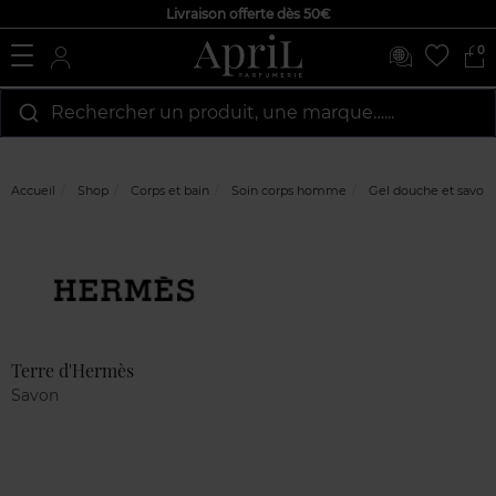
Livraison offerte dès 50€
0
Rechercher un produit, une marque…...
Accueil
Shop
Corps et bain
Soin corps homme
Gel douche et savon
Marque
Avis
clients
Terre d'Hermès
Savon