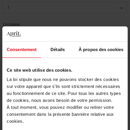
1
Livraison
En stock
Ajouter au panier
Consentement
Détails
À propos des cookies
Livraison gratuite à partir de 50€
Retour gratuit dans votre magasin
Ce site web utilise des cookies.
La loi stipule que nous ne pouvons stocker des cookies
sur votre appareil que s’ils sont strictement nécessaires
au fonctionnement de ce site. Pour tous les autres types
de cookies, nous avons besoin de votre permission.
Description
À tout moment, vous pouvez modifier ou retirer votre
consentement dans la présente bannière relative aux
cookies.
Caractéristiques