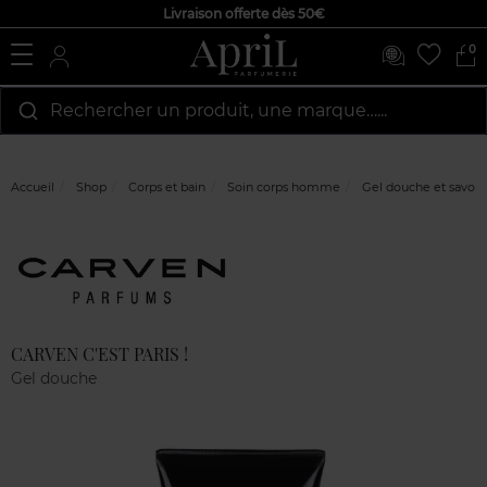
Livraison offerte dès 50€
0
Rechercher un produit, une marque…...
Accueil
Shop
Corps et bain
Soin corps homme
Gel douche et savon
Marque
Avis
clients
CARVEN C'EST PARIS !
Gel douche