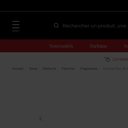
MENU
Nouveautés
Parfums
S
Livrais
Accueil
Shop
Parfums
Femme
Fragrances
Narciso Eau de