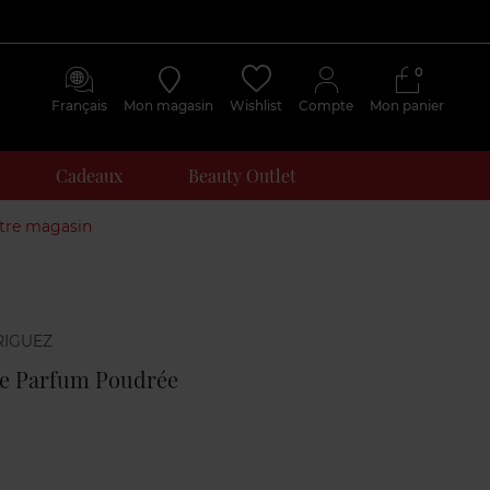
0
Français
Mon magasin
Wishlist
Compte
Mon panier
Cadeaux
Beauty Outlet
otre magasin
Avis
clients
de Parfum Poudrée