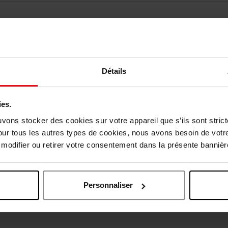
Détails
ies.
vis des clients
uvons stocker des cookies sur votre appareil que s’ils sont stri
our tous les autres types de cookies, nous avons besoin de votr
odifier ou retirer votre consentement dans la présente bannière
Oublié quelque chose ?
Personnaliser