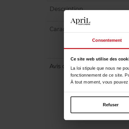
Description
Caractéristiques
Consentement
Ce site web utilise des cook
Avis client
Politique relative aux a
La loi stipule que nous ne po
fonctionnement de ce site. P
À tout moment, vous pouvez m
Refuser