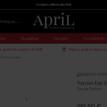
Livraison offerte dès 50€
oins
Maquillage
Marques
Nos instituts
on gratuite à partir de 50€
Retour gratuit dans v
 Parfum Poudrée
Marque
Narciso Eau 
Eau de Parfum
195,50 €