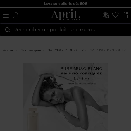
Livraison offerte dès 50€
0
Rechercher un produit, une marque…...
Accueil
Nos marques
NARCISO RODRIGUEZ
NARCISO RODRIGUEZ