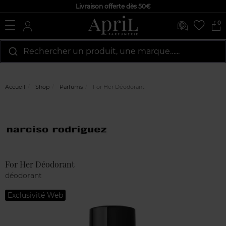
Livraison offerte dès 50€
0
Rechercher un produit, une marque…...
Accueil
Shop
Parfums
For Her Déodorant
Marque
Avis
clients
For Her Déodorant
déodorant
Exclusivité Web