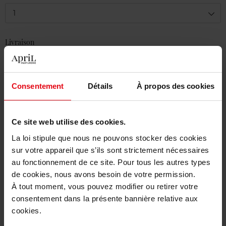
1
Livraison
En stock
Ajouter au panier
Consentement
Détails
À propos des cookies
Livraison gratuite à partir de 50€
Retour gratuit dans votre magasin
Ce site web utilise des cookies.
La loi stipule que nous ne pouvons stocker des cookies
sur votre appareil que s’ils sont strictement nécessaires
au fonctionnement de ce site. Pour tous les autres types
de cookies, nous avons besoin de votre permission.
Description
À tout moment, vous pouvez modifier ou retirer votre
consentement dans la présente bannière relative aux
cookies.
Caractéristiques