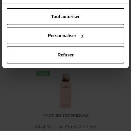
Tout autoriser
Avis client
Politique relative aux avis des clients
Personnaliser
Refuser
Oublié quelque chose ?
Vegan
NARCISO RODRIGUEZ
All of Me - Lait Corps Parfumé