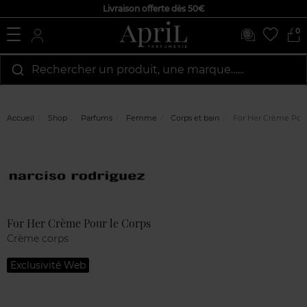
Livraison offerte dès 50€
0
Rechercher un produit, une marque…...
Accueil
Shop
Parfums
Femme
Corps et bain
For Her Crème Pour
Marque
Avis
clients
For Her Crème Pour le Corps
Crème corps
Exclusivité Web