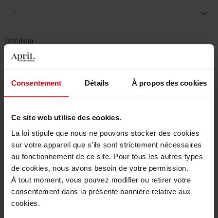
1
Livraison
En stock
Ajouter au panier
Consentement
Détails
À propos des cookies
Livraison gratuite à partir de 50€
Retour gratuit dans votre magasin
Ce site web utilise des cookies.
La loi stipule que nous ne pouvons stocker des cookies
sur votre appareil que s’ils sont strictement nécessaires
au fonctionnement de ce site. Pour tous les autres types
de cookies, nous avons besoin de votre permission.
Description
À tout moment, vous pouvez modifier ou retirer votre
consentement dans la présente bannière relative aux
cookies.
Caractéristiques