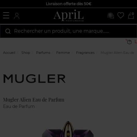
Livraison offerte dès 50€
0
Rechercher un produit, une marque…...
Li
Accueil
Shop
Parfums
Femme
Fragrances
Mugler Alien Eau de 
Marque
Avis
clients
Mugler Alien Eau de Parfum
Eau de Parfum