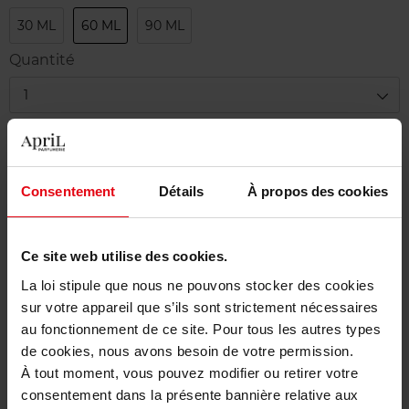
30 ML
60 ML
90 ML
Quantité
1
Livraison
En stock
Consentement
Détails
À propos des cookies
Ajouter au panier
Ce site web utilise des cookies.
Livraison gratuite à partir de 50€
La loi stipule que nous ne pouvons stocker des cookies
Retour gratuit dans votre magasin
sur votre appareil que s’ils sont strictement nécessaires
au fonctionnement de ce site. Pour tous les autres types
de cookies, nous avons besoin de votre permission.
À tout moment, vous pouvez modifier ou retirer votre
Description
consentement dans la présente bannière relative aux