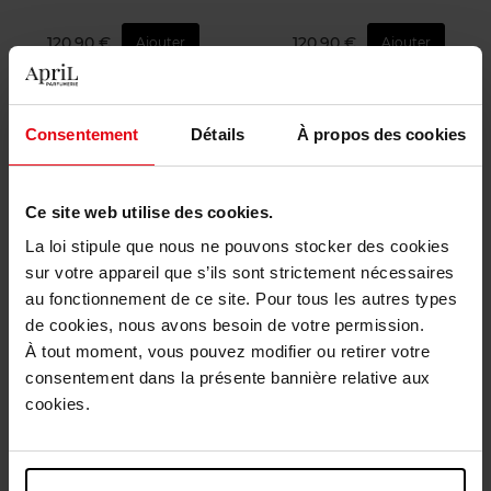
120,90 €
120,90 €
Ajouter
Ajouter
Consentement
Détails
À propos des cookies
Ce site web utilise des cookies.
La loi stipule que nous ne pouvons stocker des cookies
MUGLER
MUGLER
sur votre appareil que s’ils sont strictement nécessaires
au fonctionnement de ce site. Pour tous les autres types
Coffret Alien Eau De Parfum
Angel Fantasm Eau de
de cookies, nous avons besoin de votre permission.
Parfum Sensuelle -
Rechargeable
À tout moment, vous pouvez modifier ou retirer votre
coffret
Eau de Parfum
consentement dans la présente bannière relative aux
cookies.
121,50 €
114,90 €
Ajouter
Ajouter