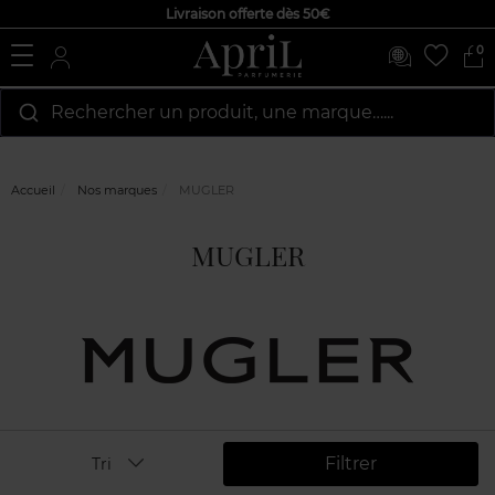
Livraison offerte dès 50€
0
Rechercher un produit, une marque…...
Accueil
Nos marques
MUGLER
MUGLER
Filtrer
Tri