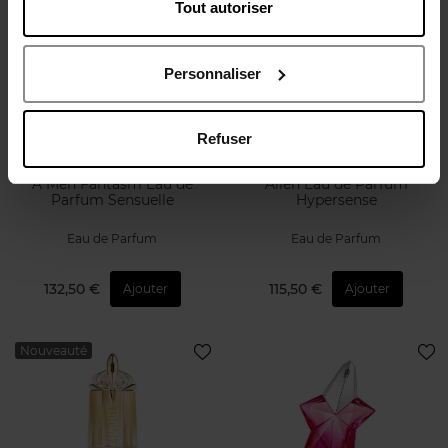
Tout autoriser
Personnaliser
Refuser
MUGLER
MUGLER
A*Men Fantasm Eau de
Alien Eau de Parfum
Parfum Sensuelle
Hypersense
Eau de Parfum
Eau de Parfum
132,50 €
115,50 €
Ajouter
Ajouter
Nouveauté