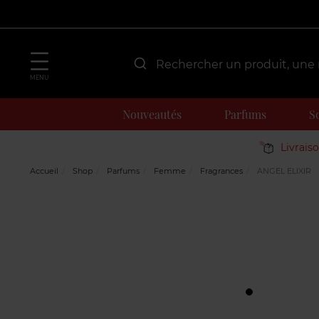
MENU
Nouveautés
Parfums
S
Livrais
Accueil
Shop
Parfums
Femme
Fragrances
ANGEL ELIXIR