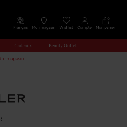
0
Français
Mon magasin
Wishlist
Compte
Mon panier
Cadeaux
Beauty Outlet
otre magasin
Avis
clients
R