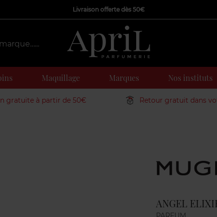
Livraison offerte dès 50€
oins
Maquillage
Marques
Nos instituts
on gratuite à partir de 50€
Retour gratuit dans v
Marque
ANGEL ELIXI
PARFUM