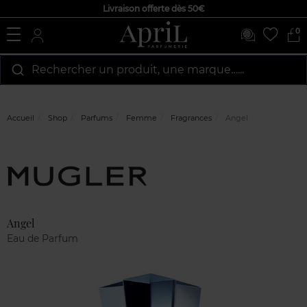
Livraison offerte dès 50€
0
Rechercher un produit, une marque…...
Accueil
Shop
Parfums
Femme
Fragrances
Angel
Marque
Avis
clients
Angel
Eau de Parfum