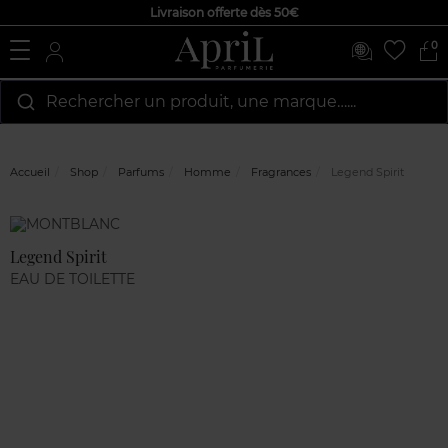
Livraison offerte dès 50€
0
Rechercher un produit, une marque…...
Accueil
Shop
Parfums
Homme
Fragrances
Legend Spirit
Marque
Avis
clients
Legend Spirit
EAU DE TOILETTE