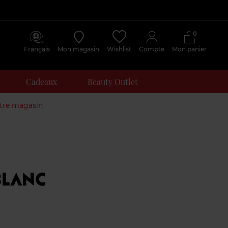
0
Français
Mon magasin
Wishlist
Compte
Mon panier
Cadeaux
Beauty Outlet
otre magasin
Avis
clients