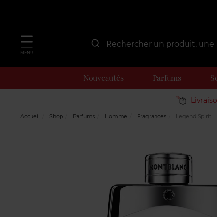
MENU
Nouveautés
Parfums
S
Livrais
Accueil
Shop
Parfums
Homme
Fragrances
Legend Spirit