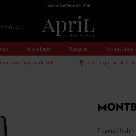
Livraison offerte dès 50€
oins
Maquillage
Marques
Nos instituts
on gratuite à partir de 50€
Retour gratuit dans v
Marque
Legend Spirit