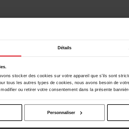
Détails
ies.
uvons stocker des cookies sur votre appareil que s’ils sont stri
our tous les autres types de cookies, nous avons besoin de votr
odifier ou retirer votre consentement dans la présente bannière
Oublié quelque chose ?
Personnaliser